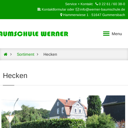
Service + Kontakt:
0 22 61 / 60 38-0
Kontaktformular oder
info@werner-baumschule.de
Hammerwiese 1 · 51647 Gummersbach
Menu
Sortiment
Hecken
Hecken